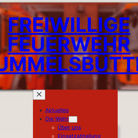
FREIWILLIGE
FEUERWEHR
UMMELSBÜTT
Aktuelles
Die Wehr
Über uns
Einsatzabteilung