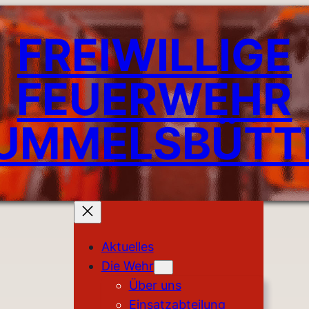
FREIWILLIGE
FEUERWEHR
UMMELSBÜTT
Aktuelles
Die Wehr
Über uns
Einsatzabteilung