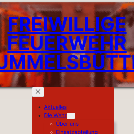
FREIWILLIGE
FEUERWEHR
UMMELSBÜTT
Aktuelles
Die Wehr
Über uns
Einsatzabteilung