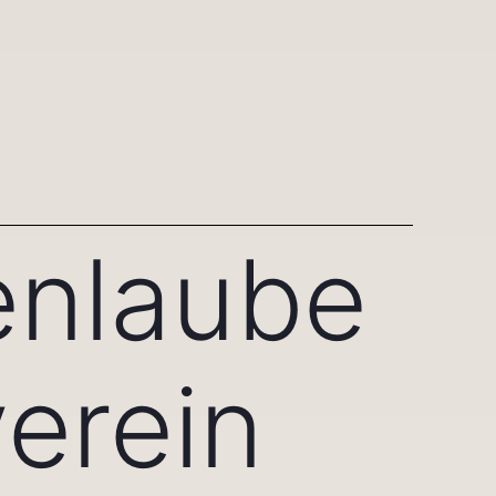
enlaube
verein