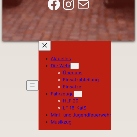
Facebook
Instagram
E-Mail
Aktuelles
Die Wehr
Über uns
Einsatzabteilung
Einsätze
Fahrzeuge
HLF 20
LF 16-KatS
Mini- und Jugendfeuerwehr
Musikzug