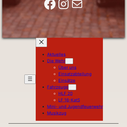
Facebook
Instagram
E-Mail
Aktuelles
Die Wehr
Über uns
Einsatzabteilung
Einsätze
Fahrzeuge
HLF 20
LF 16-KatS
Mini- und Jugendfeuerwehr
Musikzug